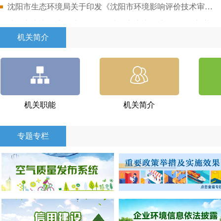
沈阳市生态环境局关于印发《沈阳市环境影响评价技术审查专家库管...
沈阳市生态环境局关于印发《沈阳市生态环境局“环保护航服务包”...
机关简介
沈阳市生态环境局等部门关于印发《沈阳市构建产品碳足迹工作机制...
沈阳市生态环境局关于印发2025年度环境监管重点单位名录的通知
此件不予公开
此件不予公开
机关职能
机关简介
此件不予公开
此件不予公开
专题专栏
此件不予公开
沈阳市生态环境局等部门关于印发《沈阳市节能环保产业发展规划》...
【失效】市生态环境局等部门关于印发《沈阳市促进节能环保产业发...
此件不予公开
此件不予公开