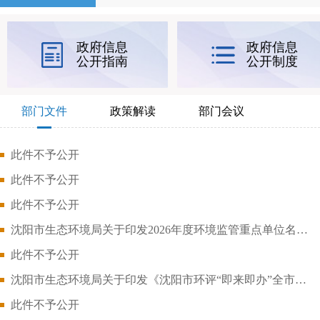
政府信息
政府信息
公开指南
公开制度
部门文件
政策解读
部门会议
此件不予公开
此件不予公开
此件不予公开
沈阳市生态环境局关于印发2026年度环境监管重点单位名录的通知
此件不予公开
沈阳市生态环境局关于印发《沈阳市环评“即来即办”全市通办建设...
此件不予公开