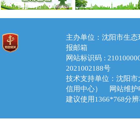
市生态环境局 市农业农村局关于建立畜禽养殖联动工作机制的通知
沈阳市生态环境局关于印发《沈阳市区域评估（环境影响评价）实施...
此件不予公开
主办单位：沈阳市生态环境
此件不予公开
报邮箱
此件不予公开
网站标识码 : 210100
沈阳市生态环境局关于发布《沈阳市生态环境局审批环境影响报告表...
2021002188号
此件不予公开
技术支持单位：沈阳市
关于印发《 沈阳市贯彻落实〈关于推动职能部门做好生态环境保护工...
信用中心） 网站维护电话：
此件不予公开
建议使用1366*768分
关于印发《沈阳市减污降碳协同增效实施方案》的通知
此件不予公开
沈阳市生态环境局关于印发2024年度环境监管重点单位名录的通知
此件不予公开