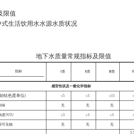
及限值
中式生活饮用水水源水质状况
地下水质量常规指标及限值
指标
Ⅰ
类
Ⅱ
类
Ⅲ
类
感官性状及一般化学指标
铂钴色度单位
)
≤5
≤5
≤15
和味
无
无
无
浊度
/NTU
≤3
≤3
≤3
眼可见物
无
无
无
5.