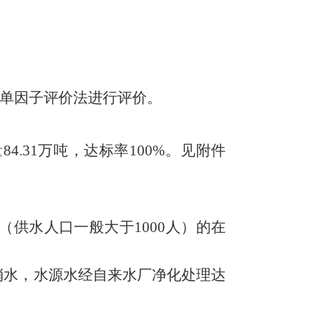
单因子评价法进行评价。
量
84.31
万吨，达标率
100
%
。见附件
（供水
人口一般大于
1000
人）的
在
梢水，水源水
经
自来水厂净化处理达