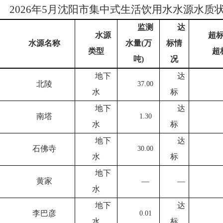
202
6
年
5
月沈阳市集中式生活饮用水水源水质
监测
达
水源
超
水源名称
水量
(
万
标情
类型
超
吨
)
况
地下
达
北陵
37.00
水
标
地下
达
南塔
1.30
水
标
地下
达
石佛寺
30.00
水
标
地下
黄家
—
—
水
地下
达
李巴彦
0.01
水
标