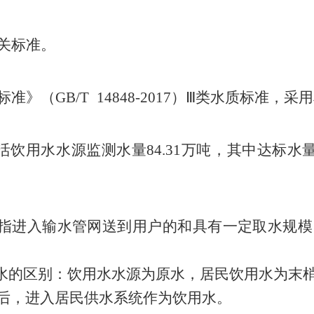
关标准。
标准》
（
GB/T
14848-2017
）
Ⅲ类
水质标准
，
采用
活饮用水水源监测水量
84.31
万吨
，
其中达标水
指进入输水管网送到用户的和具有一定取水规模
水的区别：饮用水水源为原水，居民饮用水为末
后，进入居民供水系统作为饮用水。