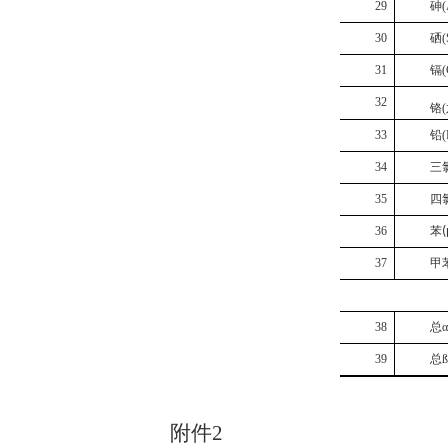
2
9
砷
(
3
0
硒
(
3
1
镉
(
3
2
铬
(
3
3
铅
(
3
4
三
3
5
四
3
6
苯
(
3
7
甲
3
8
总
α
3
9
总
ß
附件
2