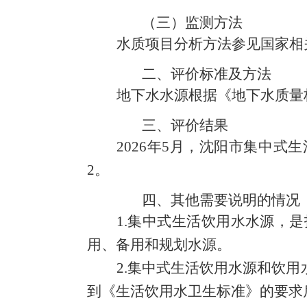
（三）
监测
方法
水质项目分析方法参见
国家相
二、
评价标准及方法
地下水
水源
根据
《
地下水
质量
三、
评价
结果
2
02
6
年
5
月
，沈阳市集中式生
2
。
四、
其他需要
说明的情况
1.
集中式
生活饮用水水源，是
用、备用和规划水源。
2.
集中式
生活饮用水源和饮用
到《
生活
饮用水卫生标准》
的
要求