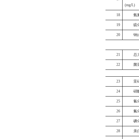
(mg/L)
18
氨
19
硫
20
钠
(
21
总
22
菌
23
亚
2
4
硝
2
5
氰
2
6
氟
2
7
碘
2
8
汞
(