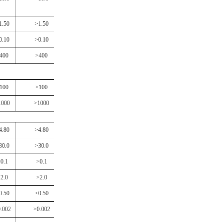
1.50
>1.50
0.10
>0.10
400
>400
100
>100
1000
>1000
4.80
>4.80
30.0
>30.0
0.1
>0.1
2.0
>2.0
0.50
>0.50
.002
>0.002