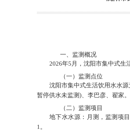
一、
监测
概况
2
02
6
年
5
月
，沈阳市集中式生
（一）
监测点位
沈阳市
集中式生活饮用水水源
暂停供水未监测
)
、
李巴彦
、
翟家
（二）
监测
项目
地下水
水源：
月测，
监测项
1
。