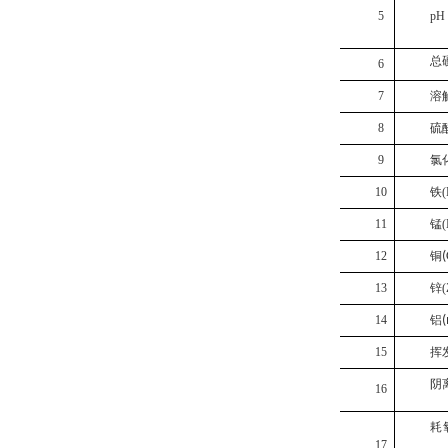
5
pH
总
6
7
溶
8
硫
9
氯
10
铁
(
11
锰
(
12
铜
(
13
锌
(
14
铝
(
15
挥
阴
16
耗
17