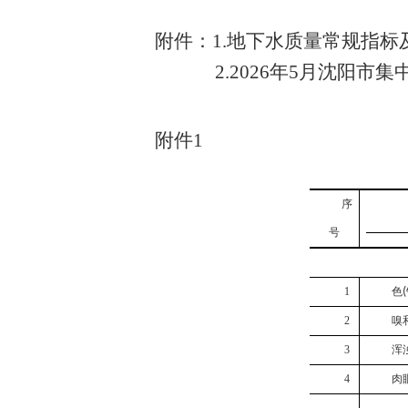
附件：
1
.
地下水质量常规指标
2
.
20
2
6
年
5
月沈阳市集
附件
1
序
号
1
色
(
2
嗅
3
浑
4
肉