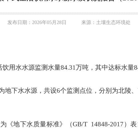
发布日期：2026年05月28日 来源：土壤生态环境处
活饮用水水源监测水量
84.31
万吨
，
其中达标水量
8
为
地下水水源
，
共设
6
个
监测
点位，分别为北陵
、
。
目为《
地下水
质量标准》
（
GB/T
14848-2017
）表