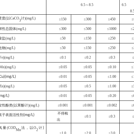
6.5
～
8.5
6.5
8.
硬度
(
以
CaCO
计
)(mg/L)
≤150
≤300
≤450
≤
3
解性总固体
(mg/L)
≤300
≤500
≤1000
≤
酸盐
(mg/L)
≤50
≤150
≤250
≤
化物
(mg/L)
≤50
≤150
≤250
≤
Fe)(mg/L)
≤0.1
≤0.2
≤0.3
≤
Mn)(mg/L)
≤0.05
≤0.05
≤0.10
≤
Cu)(mg/L)
≤0.01
≤0.05
≤1.00
≤
Zn)(mg/L)
≤0.05
≤0.5
≤1.00
≤
mg/L)
≤0.01
≤0.05
≤0.20
≤
发性酚类
(
以苯酚计
)
(mg/L)
≤0.001
≤0.001
≤0.002
≤
不得
检
离子表面活性剂
(mg/L)
≤0.1
≤0.3
≤
出
氧量
(COD
法，以
O
计
)
Mn
2
≤1.0
≤2.0
≤3.0
≤