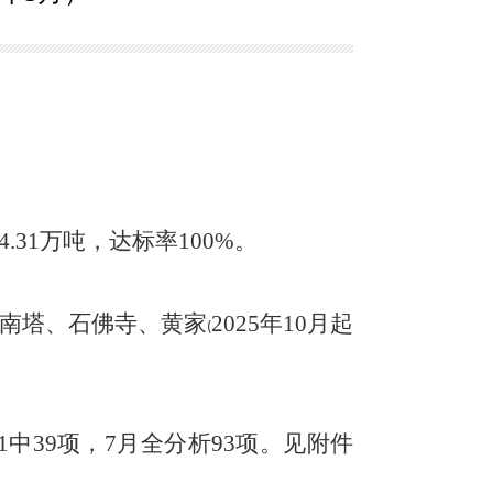
4.31
万吨，达标率
100
%
。
南塔
、
石佛寺
、
黄家
2025
年
10
月起
(
1
中
39
项，
7
月全分析
9
3
项
。
见附件