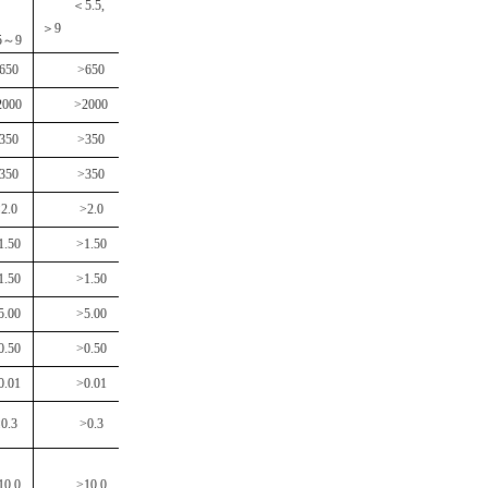
＜
5.5,
＞
9
5
～
9
650
>650
2000
>2000
350
>350
350
>350
2.0
>2.0
1.50
>1.50
1.50
>1.50
5.00
>5.00
0.50
>0.50
0.01
>0.01
0.3
>0.3
10.0
>10.0