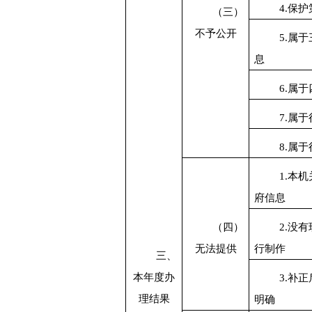
4.
保护
（三）
不予公开
5.
属于
息
6.
属于
7.
属于
8.
属于
1.
本机
府信息
（四）
2.
没有
无法提供
行制作
三、
本年度办
3.
补正
理结果
明确