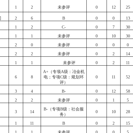
1
2
未参评
0
12
25
司
2
6
B
0
0
13
1
2
C-
0
7
30
1
1
未
参评
0
1
0
30
2
0
未参评
0
0
0
2
2
未参评
0
2
14
1
1
未参评
0
2
1
1
A+（专项A级：冶金机
6
8
电；专项C级：规划环
0
11
52
评）
3
4
B-
0
12
58
2
2
未参评
0
1
5
B-（专项B级：社会服
3
14
0
10
28
务）
1
11
B
0
2
15
1
1
未参评
0
0
5