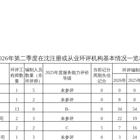
2026年第二季度在沈注册或从业环评机构基本情况一览
环评工
编制人员
当前记分
环评编制
2025年度服务能力评价
程师数
数量（非
周期失信
等级
2026年
2025
量
环评师）
记分
1
5
未参评
0
0
0
1
2
未参评
0
8
8
13
0
B-
0
34
54
司
2
3
未参评
0
22
19
2
2
C
5
7
16
公司
1
3
未参评
0
3
24