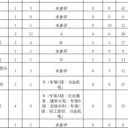
1
3
未参评
0
8
42
1
0
未参评
0
0
0
1
5
未参评
0
19
12
3
12
A
0
6
28
司
3
4
B-
5
5
17
1
2
未参评
0
0
0
司
1
5
B
5
3
13
责任
1
3
未参评
0
5
12
B（专项C级：冶金机
司
5
2
0
9
37
电）
B（专项A级：社会服
务、建材火电：专项B
司
4
9
级：农林水利；专项C
0
19
35
级：轻工纺织、冶金机
电）
1
2
未参评
0
0
6