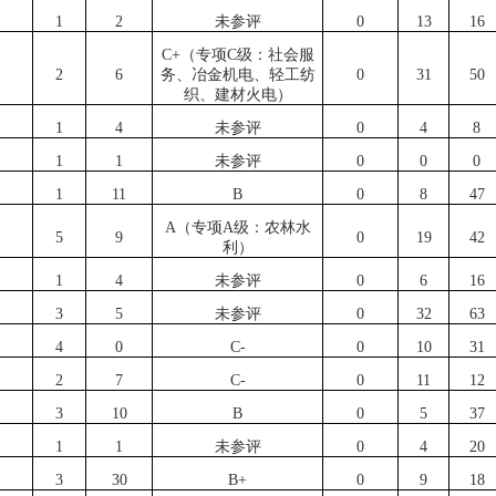
1
2
未参评
0
13
16
C+（专项C级：社会服
2
6
务、冶金机电、轻工纺
0
31
50
织、建材火电）
1
4
未参评
0
4
8
1
1
未参评
0
0
0
1
11
B
0
8
47
A（专项A级：农林水
5
9
0
19
42
利）
1
4
未参评
0
6
16
3
5
未参评
0
32
63
4
0
C-
0
10
31
2
7
C-
0
11
12
3
10
B
0
5
37
1
1
未参评
0
4
20
3
30
B+
0
9
18