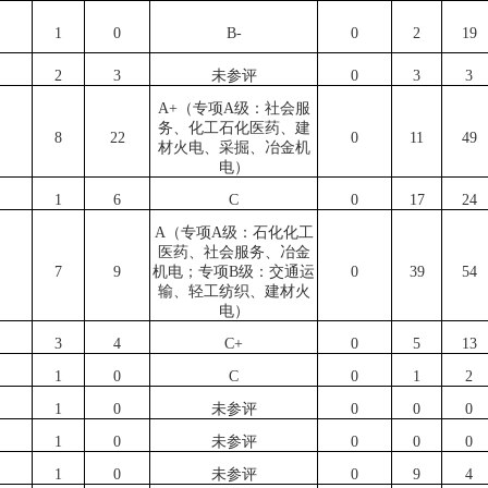
1
0
B-
0
2
19
2
3
未参评
0
3
3
A+（专项A级：社会服
务、化工石化医药、建
8
22
0
11
49
材火电、采掘、冶金机
电）
1
6
C
0
17
24
A（专项A级：石化化工
医药、社会服务、冶金
7
9
机电；专项B级：交通运
0
39
54
输、轻工纺织、建材火
电）
3
4
C+
0
5
13
1
0
C
0
1
2
1
0
未参评
0
0
0
1
0
未参评
0
0
0
1
0
未参评
0
9
4