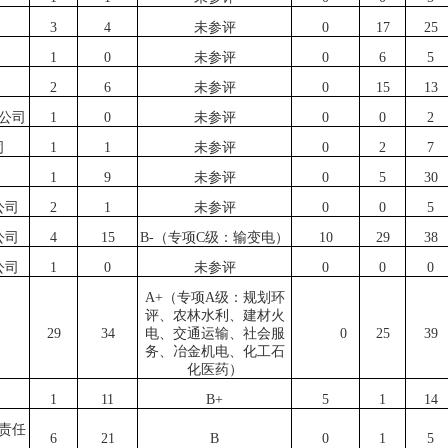
3
4
未参评
0
17
25
1
0
未参评
0
6
5
2
6
未参评
0
15
13
公司
1
0
未参评
0
0
2
司
1
1
未参评
0
2
7
1
9
未参评
0
5
30
公司
2
1
未参评
0
0
5
公司
4
15
B-（专项C级：输变电）
10
29
38
公司
1
0
未参评
0
0
0
A+（专项A级：规划环
评、农林水利、建材火
29
34
电、交通运输、社会服
0
25
39
务、冶金机电、化工石
化医药）
1
11
B+
5
1
14
责任
6
21
B
0
1
5